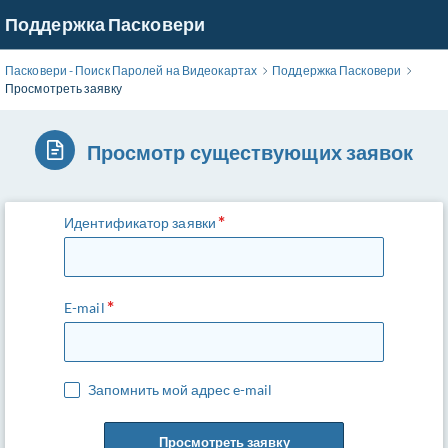
Перейти
Поддержка Пасковери
к
основному
Пасковери - Поиск Паролей на Видеокартах
Поддержка Пасковери
содержимому
Просмотреть заявку
Просмотр существующих заявок
Идентификатор заявки
E-mail
Запомнить мой адрес e-mail
Просмотреть заявку