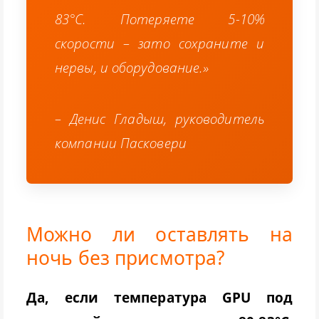
83°C. Потеряете 5-10%
скорости – зато сохраните и
нервы, и оборудование.»
–
Денис Гладыш, руководитель
компании Пасковери
Можно ли оставлять на
ночь без присмотра?
Да, если температура GPU под