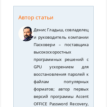
писк дросселей под нагрузкой.
Passcovery автоматически
сохраняет прогресс – если
Автор статьи
компьютер выключится, работа
Неприятен на слух, но абсолютно
Денис Гладыш
,
совладелец
продолжится с последней точки.
безопасен. Не влияет на
и руководитель компании
производительность и срок службы
Пасковери
– поставщика
GPU. Это особенность конкретного
высокоскоростных
экземпляра видеокарты, а не
программных решений с
дефект.
GPU ускорением для
восстановления паролей к
файлам популярных
форматов; автор первых
версий программы
Accent
OFFICE Password Recovery
,