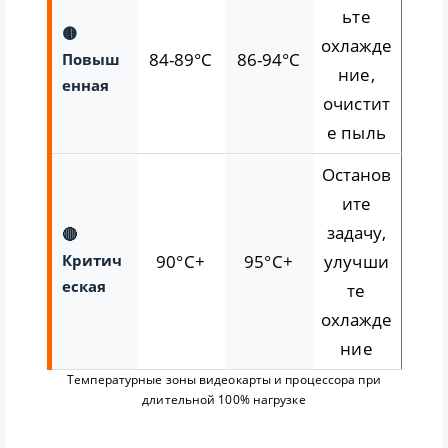
ьте
🟡
охлажде
84-89°C
86-94°C
Повыш
ние,
енная
очистит
е пыль
Останов
ите
задачу,
🔴
Критич
90°C+
95°C+
улучши
еская
те
охлажде
ние
Температурные зоны видеокарты и процессора при
длительной 100% нагрузке