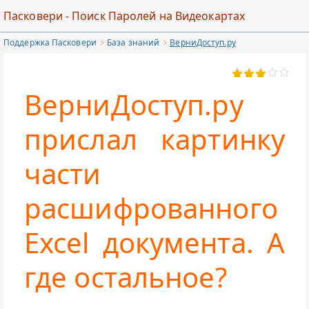
Перейти
Пасковери - Поиск Паролей на Видеокартах
к
Поддержка Пасковери
База знаний
ВерниДоступ.ру
основному
содержимому
ВерниДоступ.ру
прислал картинку
части
расшифрованного
Excel документа. А
где остальное?