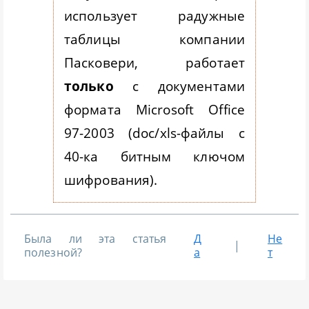
использует радужные
таблицы компании
Пасковери, работает
только
с документами
формата Microsoft Office
97-2003 (doc/xls-файлы с
40-ка битным ключом
шифрования).
Была ли эта статья
Д
Не
|
полезной?
а
т