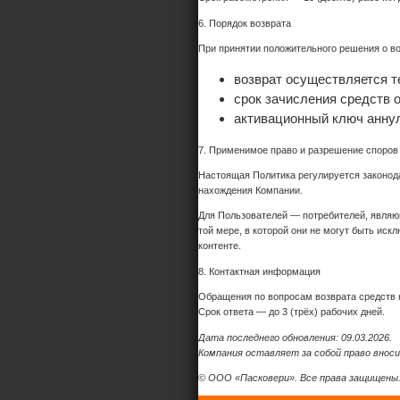
6. Порядок возврата
При принятии положительного решения о во
возврат осуществляется т
срок зачисления средств о
активационный ключ аннул
7. Применимое право и разрешение споров
Настоящая Политика регулируется законод
нахождения Компании.
Для Пользователей — потребителей, являю
той мере, в которой они не могут быть ис
контенте.
8. Контактная информация
Обращения по вопросам возврата средств 
Срок ответа — до 3 (трёх) рабочих дней.
Дата последнего обновления: 09.03.2026.
Компания оставляет за собой право внос
© ООО «Пасковери». Все права защищены