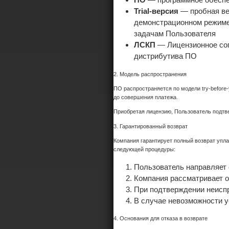
Trial-версия
— пробная ве
демонстрационном режиме,
задачам Пользователя
ЛСКП
— Лицензионное сог
дистрибутива ПО
2. Модель распространения
ПО распространяется по модели try-before
до совершения платежа.
Приобретая лицензию, Пользователь подтве
3. Гарантированный возврат
Компания гарантирует полный возврат упл
следующей процедуры:
Пользователь направляет 
Компания рассматривает о
При подтверждении неиспр
В случае невозможности у
4. Основания для отказа в возврате