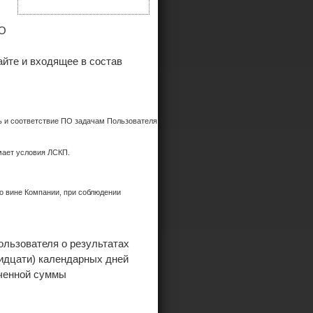
ПО
йте и входящее в состав
ть и соответствие ПО задачам Пользователя
мает условия ЛСКП.
о вине Компании, при соблюдении
ользователя о результатах
ридцати) календарных дней
аченной суммы