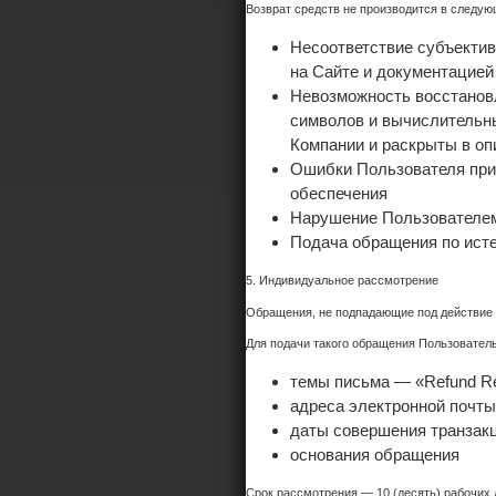
Возврат средств не производится в следую
Несоответствие субъектив
на Сайте и документацией 
Невозможность восстановл
символов и вычислительн
Компании и раскрыты в оп
Ошибки Пользователя при 
обеспечения
Нарушение Пользователем
Подача обращения по исте
5. Индивидуальное рассмотрение
Обращения, не подпадающие под действие п
Для подачи такого обращения Пользователь
темы письма — «Refund R
адреса электронной почты
даты совершения транзак
основания обращения
Срок рассмотрения — 10 (десять) рабочих