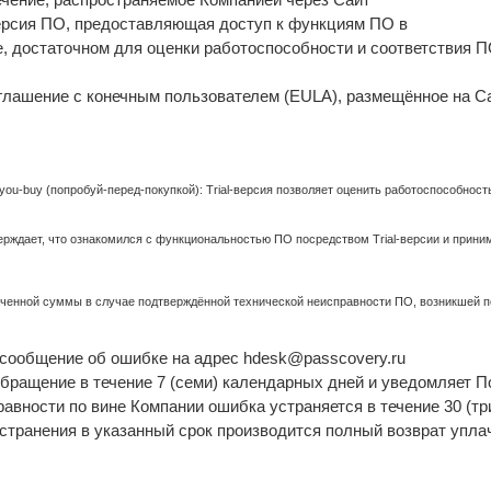
рсия ПО, предоставляющая доступ к функциям ПО в
 достаточном для оценки работоспособности и соответствия 
лашение с конечным пользователем (EULA), размещённое на Са
-you-buy (попробуй-перед-покупкой): Trial-версия позволяет оценить работоспособнос
рждает, что ознакомился с функциональностью ПО посредством Trial-версии и прини
аченной суммы в случае подтверждённой технической неисправности ПО, возникшей п
сообщение об ошибке на адрес hdesk@passcovery.ru
бращение в течение 7 (семи) календарных дней и уведомляет П
авности по вине Компании ошибка устраняется в течение 30 (т
странения в указанный срок производится полный возврат упл