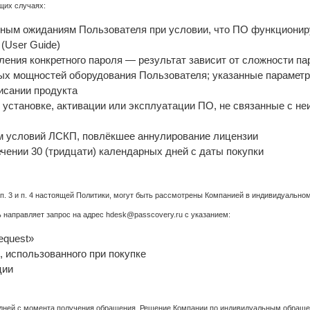
щих случаях:
ным ожиданиям Пользователя при условии, что ПО функциониру
(User Guide)
ения конкретного пароля — результат зависит от сложности пар
ых мощностей оборудования Пользователя; указанные параметр
исании продукта
установке, активации или эксплуатации ПО, не связанные с н
 условий ЛСКП, повлёкшее аннулирование лицензии
чении 30 (тридцати) календарных дней с даты покупки
. 3 и п. 4 настоящей Политики, могут быть рассмотрены Компанией в индивидуальном
 направляет запрос на адрес hdesk@passcovery.ru с указанием:
equest»
, использованного при покупке
ции
 дней с момента получения обращения. Решение Компании по индивидуальным обращ