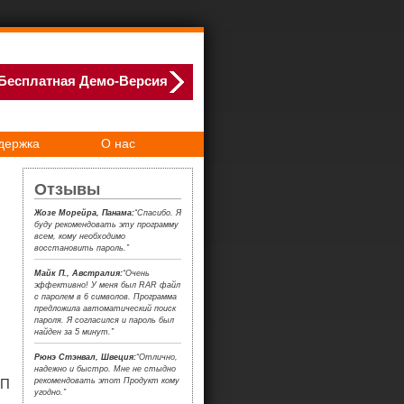
Бесплатная Демо-Версия
держка
О нас
Отзывы
Жозе Морейра, Панама:
“Спасибо. Я
буду рекомендовать эту программу
всем, кому необходимо
восстановить пароль.”
Майк П., Австралия:
“Очень
эффективно! У меня был RAR файл
с паролем в 6 символов. Программа
предложила автоматический поиск
пароля. Я согласился и пароль был
найден за 5 минут.”
Рюнэ Стэнвал, Швеция:
“Отлично,
надежно и быстро. Мне не стыдно
рекомендовать этот Продукт кому
КП
угодно.”