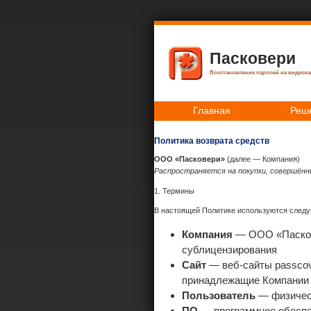
Пасковери
Восстановление паролей на видеокар
Главная
Реш
Политика возврата средств
ООО «Пасковери»
(далее — Компания)
Распространяется на покупки, совершённые
1. Термины
В настоящей Политике используются следу
Компания
— ООО «Паскове
сублицензирования
Сайт
— веб-сайты passcove
принадлежащие Компании 
Пользователь
— физичес
ПО
— программное обеспе