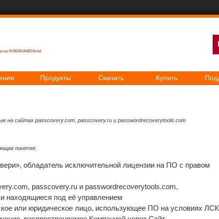
тах NVIDIA/AMD/Intel
ения
Продукты
Скачать
Купить
Под
 на сайтах passcovery.com, passcovery.ru и passwordrecoverytools.com
ющие понятия:
ри», обладатель исключительной лицензии на ПО с правом
ry.com, passcovery.ru и passwordrecoverytools.com,
и находящиеся под её управлением
кое или юридическое лицо, использующее ПО на условиях ЛС
чение, распространяемое Компанией через Сайт